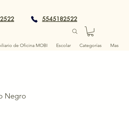
82522
5545182522
liario de Oficina MOBI
Escolar
Categorías
Mas
o Negro
o