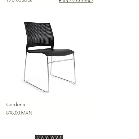
15 productos
Filtrar y ordenar
Cerdeña
Precio
898,00 MXN