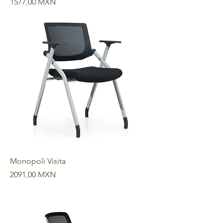
Precio
1577,00 MXN
Monopoli Visita
Precio
2091,00 MXN