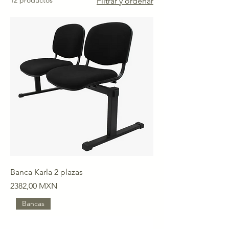
12 productos
Filtrar y ordenar
Banca Karla 2 plazas
Precio
2382,00 MXN
Bancas