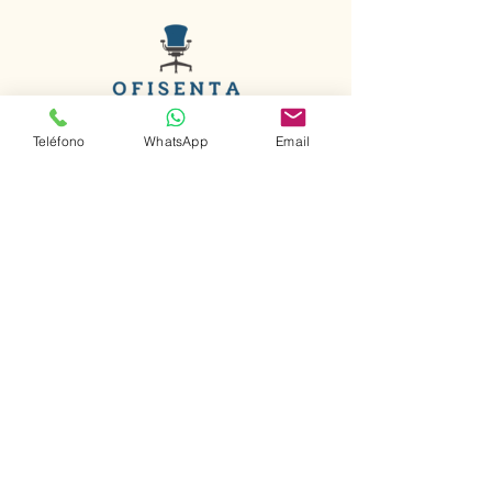
Teléfono
WhatsApp
Email
COMPARATIVA DE PRECIOS
5545182522
ofisenta@gmail.com
Dirección:
Nogal #45 Int 107,
Santa María la Ribera, Cuauhtémoc.
CDMX C.P. 06400
Previa Cita