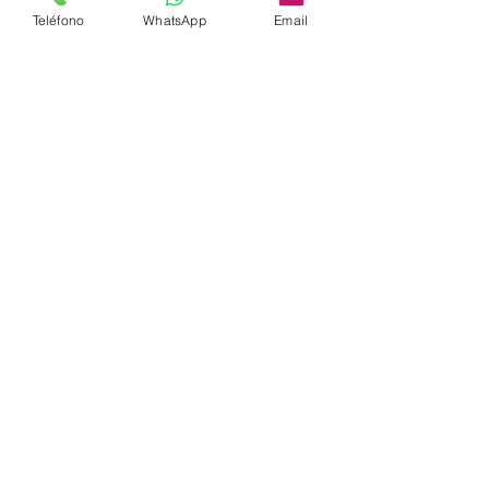
Teléfono
WhatsApp
Email
COMPARATIVA DE PRECIOS
5545182522
ofisenta@gmail.com
Dirección:
Nogal #45 Int 107,
Santa María la Ribera, Cuauhtémoc.
CDMX C.P. 06400
Previa Cita