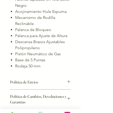
Negro
Acojinamiento Hule Espuma
Mecanismo de Rodilla
Reclinable
Palanca de Bloqueo
Palanca para Ajuste de Altura
Descansa Brazos Ajustables
Polipropileno
Pistón Neumático de Gas
Base de 5 Puntas
Rodaja 50 mm
Política de Envíos
Los envíos de bancas de aluminio al
Política de Cambios, Devoluciones y
interior de la República y al Estado de
Garantías
México deben ser cotizados
directamente con un asesor de
Una vez realizada la compra, no se