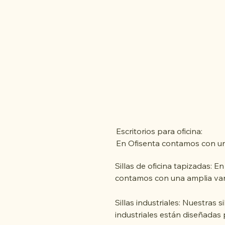
Escritorios para oficina:

En Ofisenta contamos con un
variedad de escritorios diseñ
Sillas de oficina tapizadas: En
espacios de trabajo moderno
contamos con una amplia var
funcionales. Nuestros escritor
sillas tapizadas para oficina, 
combinan durabilidad, diseño
quienes buscan comodidad y 
Sillas industriales: Nuestras sil
practicidad, adaptándose tan
práctico a un precio accesible
industriales están diseñadas 
oficinas ejecutivas como a áre