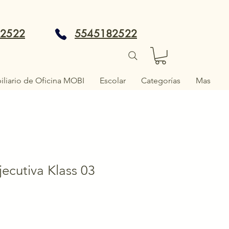
82522
5545182522
liario de Oficina MOBI
Escolar
Categorías
Mas
ecutiva Klass 03
io