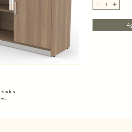
Ag
erradura.
5cm.