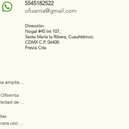
5545182522
ofisenta@gmail.com
Dirección:
Nogal #45 Int 107,
Santa María la Ribera, Cuauhtémoc.
CDMX C.P. 06400
Previa Cita
a amplia 
ados para 
 Ofisenta 
s y 
iedad de 
ios 
ideales para 
 y 
un diseño 
las 
to a 
. Nuestras 
para uso 
as 