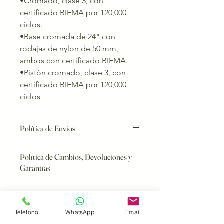
•Cromado, clase 3, con
certificado BIFMA por 120,000
ciclos.
•Base cromada de 24" con
rodajas de nylon de 50 mm,
ambos con certificado BIFMA.
•Pistón cromado, clase 3, con
certificado BIFMA por 120,000
ciclos
Política de Envíos
Los envíos de
bancas de aluminio
al
Política de Cambios, Devoluciones y
interior de la República y al Estado de
Garantías
México deben ser cotizados
directamente con un asesor de
Una vez realizada la compra, no se
ventas.
aceptan cambios ni devoluciones.
Los envíos de
mobiliario escolar
, tanto
En caso de aplicar una garantía, el
para la Ciudad de México como para
Teléfono
WhatsApp
Email
cliente deberá enviar el producto a
el resto del país, requieren cotización