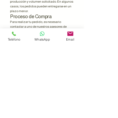
producción y volumen solicitado. En algunos
casos, los pedidos pueden entregarse en un
plazo menor.
Proceso de Compra
Para realizar tu pedido, es necesario
contactar a uno de nuestros asesores de
ventas, quien elaborará una cotización
formal de acuerdo con tus requerimientos.
Teléfono
WhatsApp
Email
Una vez autorizada la cotización, se solicita:
50% de anticipo para ingresar el pedido a
producción.
50% de saldo (finiquito) antes de la salida del
producto de bodega.
Envío y Armado
Los precios publicados no incluyen envío ni
servicio de armado.
Para conocer el costo de envío y/o armado en
tu localidad, te invitamos a contactar a uno
de nuestros asesores de ventas, quienes te
brindarán una cotización personalizada.
Información Importante
Las imágenes mostradas en este sitio son
ilustrativas y pueden presentar ligeras
variaciones respecto al producto final.